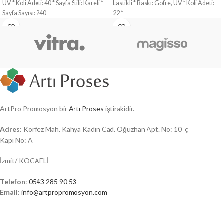
UV * Koli Adeti: 40 * Sayfa Stili: Kareli *
Lastikli * Baskı: Gofre, UV * Koli Adeti:
Sayfa Sayısı: 240
22 *
ArtPro Promosyon bir
Artı Proses
iştirakidir.
Adres
: Körfez Mah. Kahya Kadın Cad. Oğuzhan Apt. No: 10 İç
Kapı No: A
İzmit/ KOCAELİ
Telefon
:
0543 285 90 53
Email
:
info@artpropromosyon.com