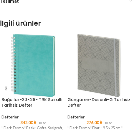
Teslimat
İlgili ürünler
Bağcılar-20×28- TRK Spiralli
Güngören-Desenli-G Tarihsiz
Tarihsiz Defter
Defter
Defterler
Defterler
342.00
₺
276.00
₺
+KDV
+KDV
* Deri: Termo * Baskı: Gofre, Serigrafi,
* Deri: Termo * Ebat: 19.5 x 25 cm *