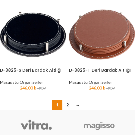
D-3825-S Deri Bardak Altlığı
D-3825-T Deri Bardak Altlığı
Masaüstü Organizerler
Masaüstü Organizerler
246.00
₺
246.00
₺
+KDV
+KDV
1
2
→