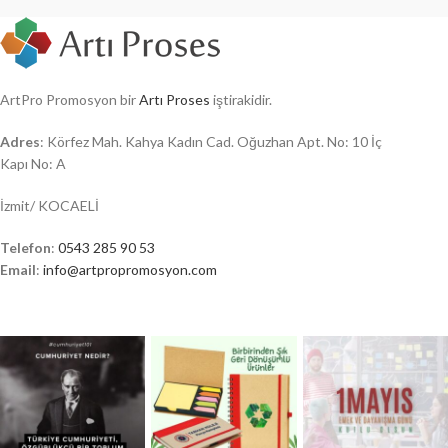
ArtPro Promosyon bir
Artı Proses
iştirakidir.
Adres
: Körfez Mah. Kahya Kadın Cad. Oğuzhan Apt. No: 10 İç
Kapı No: A
İzmit/ KOCAELİ
Telefon
:
0543 285 90 53
Email
:
info@artpropromosyon.com