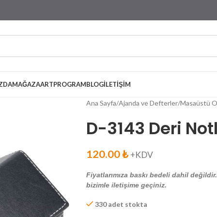
ZDA
MAĞAZA
ARTPROGRAM
BLOG
İLETIŞIM
Ana Sayfa
Ajanda ve Defterler
Masaüstü Or
D-3143 Deri Not
120.00
₺
+KDV
Fiyatlarımıza baskı bedeli dahil değildir
bizimle iletişime geçiniz.
330 adet stokta