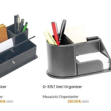
izer
D-3157 Deri Organizer
er
Masaüstü Organizerler
00
₺
280.00
₺
+KDV
+KDV