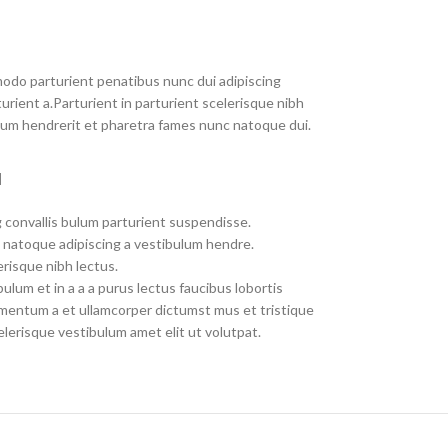
do parturient penatibus nunc dui adipiscing
urient a.Parturient in parturient scelerisque nibh
lum hendrerit et pharetra fames nunc natoque dui.
M
 convallis bulum parturient suspendisse.
 natoque adipiscing a vestibulum hendre.
risque nibh lectus.
lum et in a a a purus lectus faucibus lobortis
dimentum a et ullamcorper dictumst mus et tristique
erisque vestibulum amet elit ut volutpat.