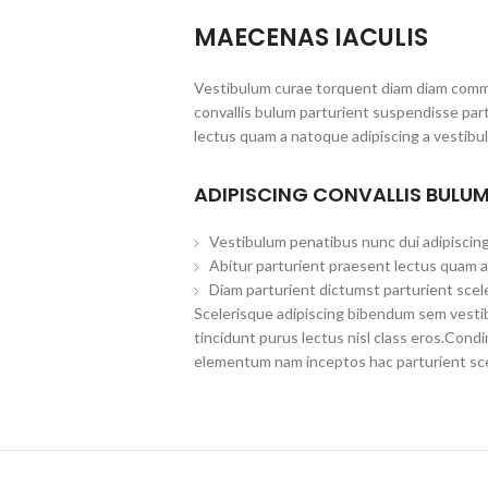
MAECENAS IACULIS
Vestibulum curae torquent diam diam commo
convallis bulum parturient suspendisse part
lectus quam a natoque adipiscing a vestibu
ADIPISCING CONVALLIS BULU
Vestibulum penatibus nunc dui adipiscing
Abitur parturient praesent lectus quam a
Diam parturient dictumst parturient scele
Scelerisque adipiscing bibendum sem vestibu
tincidunt purus lectus nisl class eros.Con
elementum nam inceptos hac parturient scel