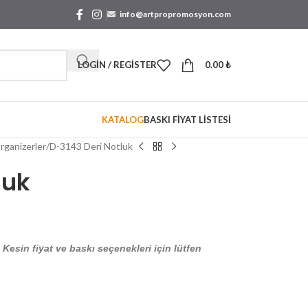
info@artpropromosyon.com
LOGIN / REGISTER
0.00
₺
KATALOG
BASKI FİYAT LİSTESİ
ganizerler
D-3143 Deri Notluk
luk
. Kesin fiyat ve baskı seçenekleri için lütfen