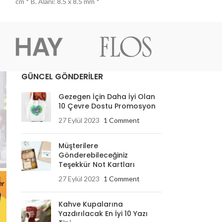
cm * B. Alanı: 8.5 x 8.5 mm *
GÜNCEL GÖNDERİLER
Gezegen İçin Daha İyi Olan
10 Çevre Dostu Promosyon
27 Eylül 2023
1 Comment
Müşterilere
Gönderebileceğiniz
Teşekkür Not Kartları
27 Eylül 2023
1 Comment
Kahve Kupalarına
Yazdırılacak En İyi 10 Yazı