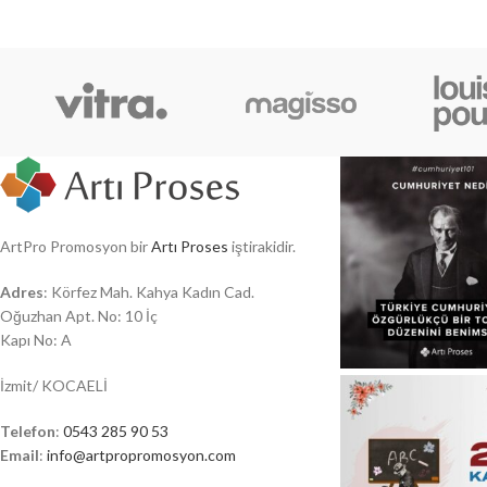
ArtPro Promosyon bir
Artı Proses
iştirakidir.
Adres
: Körfez Mah. Kahya Kadın Cad.
Oğuzhan Apt. No: 10 İç
Kapı No: A
İzmit/ KOCAELİ
Telefon
:
0543 285 90 53
Email
:
info@artpropromosyon.com