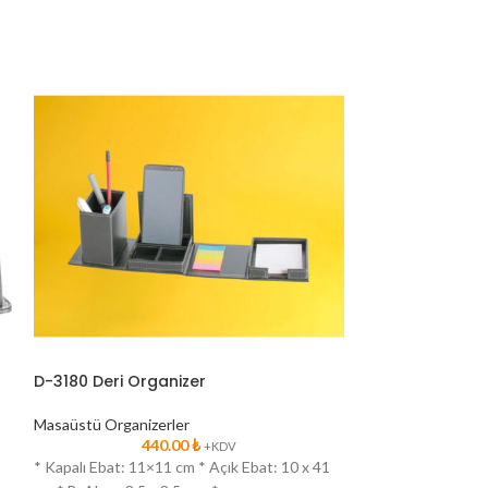
D-3180 Deri Organizer
D-3820-S Deri B
Masaüstü Organizerler
Masaüstü Organiz
440.00
₺
2
+KDV
* Kapalı Ebat: 11×11 cm * Açık Ebat: 10 x 41