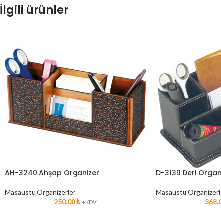
İlgili ürünler
AH-3240 Ahşap Organizer
D-3139 Deri Organ
Masaüstü Organizerler
Masaüstü Organizerl
250.00
₺
368.
+KDV