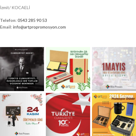
İzmit/ KOCAELİ
Telefon
:
0543 285 90 53
Email
:
info@artpropromosyon.com