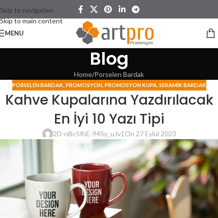
Skip to navigation
Skip to main content
MENU
Blog
Home
Porselen Bardak
PORSELEN BARDAK
,
PROMOSYON
,
PROMOSYON KUPA
,
SERAMIK BARDAK
Kahve Kupalarına Yazdırılacak
En İyi 10 Yazı Tipi
2D-nBc5fhE-94Sy_uJv1
On 27 Eylül 2023