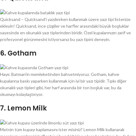
Quicksand – Quicksand’i yazdırırken kullanmak üzere yazı tipi listenize
ekleyin! Quicksand, ince çizgiler ve harfler arasındaki büyük boşluklar
sayesinde en okunaklı yazı tiplerinden biridir. Özel kupalarınızın zarif ve
profesyonel görünmesini istiyorsanız bu yazı tipini deneyin.
6. Gotham
Hayır, Batman’in memleketinden bahsetmiyoruz. Gotham, kahve
kupalarına baskı yaparken kullanmak için iyi bir yazı tipidir. Tıpkı diğer
okunaklı yazı tipleri gibi, her harf arasında bir ton boşluk var, bu da
okumayı kolaylaştırıyor.
7. Lemon Milk
Metnin tüm kupayı kaplamasını ister misiniz? Lemon Milk kullanarak