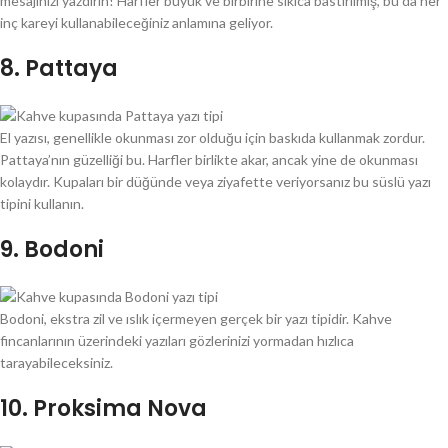
mesajınızı yazdırın! Harfler büyük ve birbirine sıkıca bastırılmış, bu da her
inç kareyi kullanabileceğiniz anlamına geliyor.
8. Pattaya
El yazısı, genellikle okunması zor olduğu için baskıda kullanmak zordur.
Pattaya’nın güzelliği bu. Harfler birlikte akar, ancak yine de okunması
kolaydır. Kupaları bir düğünde veya ziyafette veriyorsanız bu süslü yazı
tipini kullanın.
9. Bodoni
Bodoni, ekstra zil ve ıslık içermeyen gerçek bir yazı tipidir. Kahve
fincanlarının üzerindeki yazıları gözlerinizi yormadan hızlıca
tarayabileceksiniz.
10. Proksima Nova