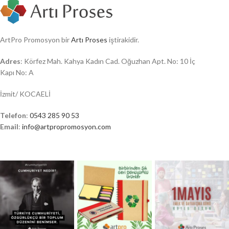
ArtPro Promosyon bir
Artı Proses
iştirakidir.
Adres
: Körfez Mah. Kahya Kadın Cad. Oğuzhan Apt. No: 10 İç
Kapı No: A
İzmit/ KOCAELİ
Telefon
:
0543 285 90 53
Email
:
info@artpropromosyon.com