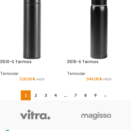
3510-S Termos
3515-S Termos
Termoslar
Termoslar
518.00
₺
544.00
₺
+KDV
+KDV
1
2
3
4
…
7
8
9
→