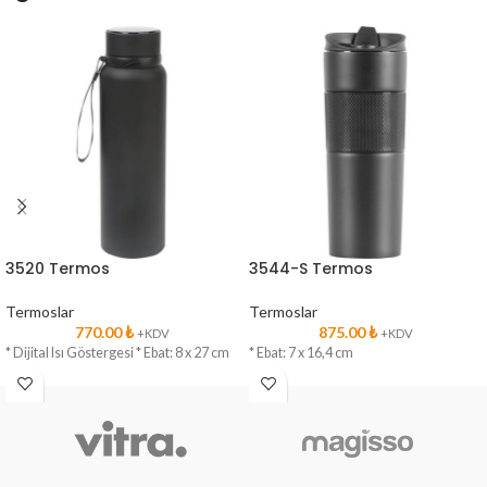
3520 Termos
3544-S Termos
Termoslar
Termoslar
770.00
₺
875.00
₺
+KDV
+KDV
* Dijital Isı Göstergesi * Ebat: 8 x 27 cm
* Ebat: 7 x 16,4 cm