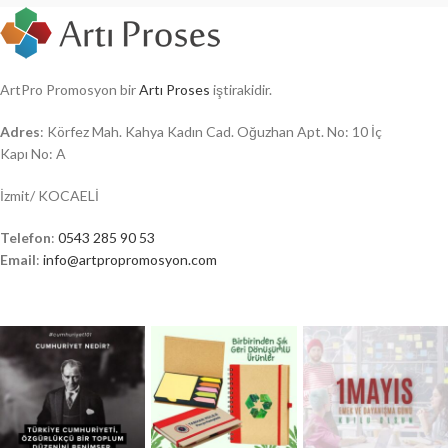
ArtPro Promosyon bir
Artı Proses
iştirakidir.
Adres
: Körfez Mah. Kahya Kadın Cad. Oğuzhan Apt. No: 10 İç
Kapı No: A
İzmit/ KOCAELİ
Telefon
:
0543 285 90 53
Email
:
info@artpropromosyon.com