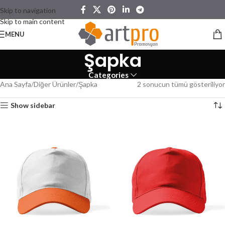
Skip to navigation
Skip to main content
MENU
Şapka
Categories
Ana Sayfa
Diğer Ürünler
Şapka
2 sonucun tümü gösteriliyor
Show sidebar