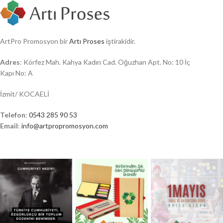
ArtPro Promosyon bir
Artı Proses
iştirakidir.
Adres
: Körfez Mah. Kahya Kadın Cad. Oğuzhan Apt. No: 10 İç
Kapı No: A
İzmit/ KOCAELİ
Telefon
:
0543 285 90 53
Email
:
info@artpropromosyon.com