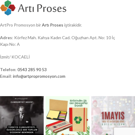
ArtPro Promosyon bir
Artı Proses
iştirakidir.
Adres
: Körfez Mah. Kahya Kadın Cad. Oğuzhan Apt. No: 10 İç
Kapı No: A
İzmit/ KOCAELİ
Telefon
:
0543 285 90 53
Email
:
info@artpropromosyon.com