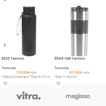
3520 Termos
3544-GM Termos
Termoslar
Termoslar
770.00
₺
875.00
₺
+KDV
+KDV
* Dijital Isı Göstergesi * Ebat: 8 x 27 cm
* Ebat: 7 x 16,4 cm