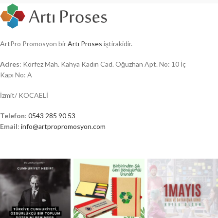
ArtPro Promosyon bir
Artı Proses
iştirakidir.
Adres
: Körfez Mah. Kahya Kadın Cad. Oğuzhan Apt. No: 10 İç
Kapı No: A
İzmit/ KOCAELİ
Telefon
:
0543 285 90 53
Email
:
info@artpropromosyon.com