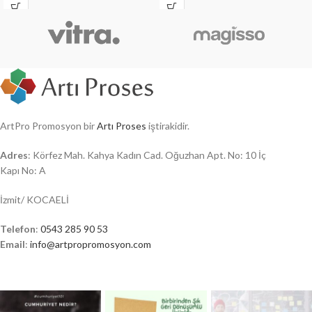
ArtPro Promosyon bir
Artı Proses
iştirakidir.
Adres
: Körfez Mah. Kahya Kadın Cad. Oğuzhan Apt. No: 10 İç
Kapı No: A
İzmit/ KOCAELİ
Telefon
:
0543 285 90 53
Email
:
info@artpropromosyon.com