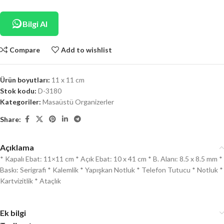
Bilgi Al
Compare
Add to wishlist
Ürün boyutları:
11 x 11 cm
Stok kodu:
D-3180
Kategoriler:
Masaüstü Organizerler
Share:
Açıklama
* Kapalı Ebat: 11×11 cm * Açık Ebat: 10 x 41 cm * B. Alanı: 8.5 x 8.5 mm *
Baskı: Serigrafi * Kalemlik * Yapışkan Notluk * Telefon Tutucu * Notluk *
Kartvizitlik * Ataçlık
Ek bilgi