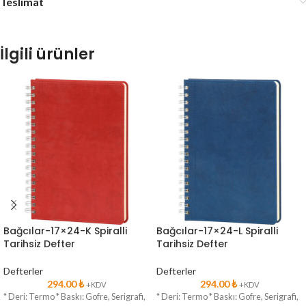
Teslimat
İlgili ürünler
Bağcılar-17×24-K Spiralli
Bağcılar-17×24-L Spiralli
Tarihsiz Defter
Tarihsiz Defter
Defterler
Defterler
294.00
₺
294.00
₺
+KDV
+KDV
* Deri: Termo * Baskı: Gofre, Serigrafi,
* Deri: Termo * Baskı: Gofre, Serigrafi,