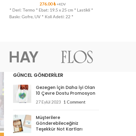
276.00
₺
2
+KDV
*
* Deri: Termo * Ebat: 19.5 x 25 cm * Lastikli *
* Deri: Termo * E
Baskı: Gofre, UV * Koli Adeti: 22 *
Tutucu: Var * Kart
Renkli
GÜNCEL GÖNDERİLER
Gezegen İçin Daha İyi Olan
10 Çevre Dostu Promosyon
27 Eylül 2023
1 Comment
Müşterilere
Gönderebileceğiniz
Teşekkür Not Kartları