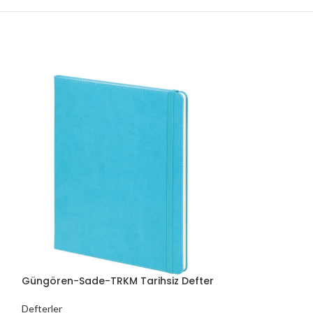
Güngören-Sade-TRKM Tarihsiz Defter
Mostar-TB Tari
Defterler
Defterler