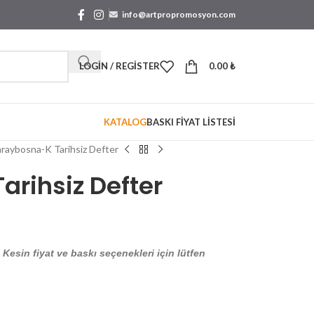
info@artpropromosyon.com
LOGIN / REGISTER
0.00
₺
KATALOG
BASKI FİYAT LİSTESİ
raybosna-K Tarihsiz Defter
rihsiz Defter
. Kesin fiyat ve baskı seçenekleri için lütfen