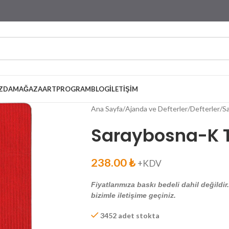
ZDA
MAĞAZA
ARTPROGRAM
BLOG
İLETIŞIM
Ana Sayfa
Ajanda ve Defterler
Defterler
Sa
Saraybosna-K Ta
238.00
₺
+KDV
Fiyatlarımıza baskı bedeli dahil değildir
bizimle iletişime geçiniz.
3452 adet stokta