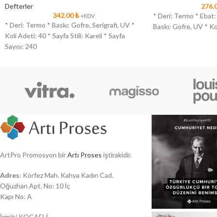
Defterler
276.
342.00
₺
* Deri: Termo * Ebat: 
+KDV
* Deri: Termo * Baskı: Gofre, Serigrafi, UV *
Baskı: Gofre, UV * Ko
Koli Adeti: 40 * Sayfa Stili: Kareli * Sayfa
Sayısı: 240
ArtPro Promosyon bir
Artı Proses
iştirakidir.
Adres
: Körfez Mah. Kahya Kadın Cad.
Oğuzhan Apt. No: 10 İç
Kapı No: A
İzmit/ KOCAELİ