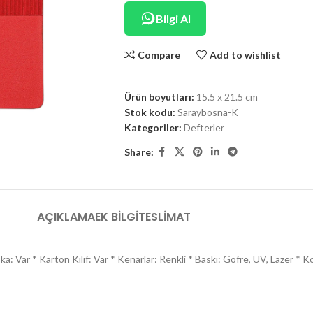
Bilgi Al
Compare
Add to wishlist
Ürün boyutları:
15.5 x 21.5 cm
Stok kodu:
Saraybosna-K
Kategoriler:
Defterler
Share:
AÇIKLAMA
EK BILGI
TESLIMAT
ar * Karton Kılıf: Var * Kenarlar: Renkli * Baskı: Gofre, UV, Lazer * Koli A