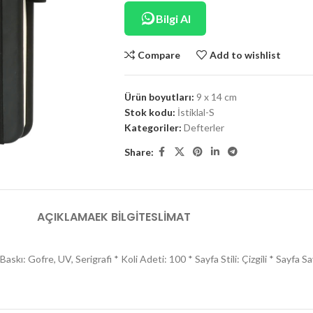
Bilgi Al
Compare
Add to wishlist
Ürün boyutları:
9 x 14 cm
Stok kodu:
İstiklal-S
Kategoriler:
Defterler
Share:
AÇIKLAMA
EK BILGI
TESLIMAT
skı: Gofre, UV, Serigrafi * Koli Adeti: 100 * Sayfa Stili: Çizgili * Sayfa S