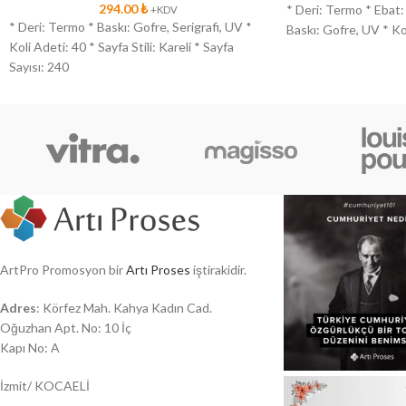
294.00
₺
* Deri: Termo * Ebat: 
+KDV
* Deri: Termo * Baskı: Gofre, Serigrafi, UV *
Baskı: Gofre, UV * Ko
Koli Adeti: 40 * Sayfa Stili: Kareli * Sayfa
Sayısı: 240
ArtPro Promosyon bir
Artı Proses
iştirakidir.
Adres
: Körfez Mah. Kahya Kadın Cad.
Oğuzhan Apt. No: 10 İç
Kapı No: A
İzmit/ KOCAELİ