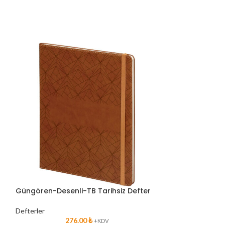
Güngören-Desenli-TB Tarihsiz Defter
Mostar-FM Tari
Defterler
Defterler
276.00
₺
2
+KDV