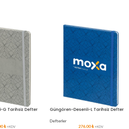
G Tarihsiz Defter
Güngören-Desenli-L Tarihsiz Defter
Defterler
00
₺
276.00
₺
+KDV
+KDV