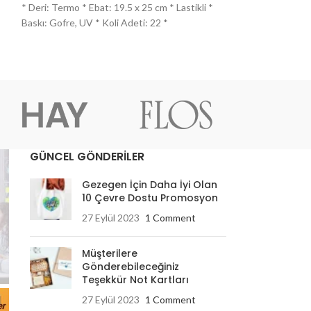
*
* Deri: Termo * Ebat: 19.5 x 25 cm * Lastikli *
* Deri: Termo * E
Baskı: Gofre, UV * Koli Adeti: 22 *
Tutucu: Var * Kart
Renkli
GÜNCEL GÖNDERİLER
Gezegen İçin Daha İyi Olan
10 Çevre Dostu Promosyon
27 Eylül 2023
1 Comment
Müşterilere
Gönderebileceğiniz
Teşekkür Not Kartları
27 Eylül 2023
1 Comment