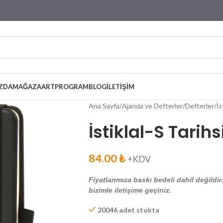
ZDA
MAĞAZA
ARTPROGRAM
BLOG
İLETIŞIM
Ana Sayfa
Ajanda ve Defterler
Defterler
İs
İstiklal-S Tarih
84.00
₺
+KDV
Fiyatlarımıza baskı bedeli dahil değildir
bizimle iletişime geçiniz.
20046 adet stokta