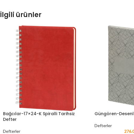
İlgili ürünler
Bağcılar-17×24-K Spiralli Tarihsiz
Güngören-Desenli-
Defter
Defterler
Defterler
276.