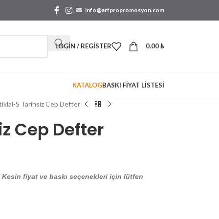
info@artpropromosyon.com
LOGIN / REGISTER
0.00
₺
KATALOG
BASKI FİYAT LİSTESİ
tiklal-S Tarihsiz Cep Defter
siz Cep Defter
. Kesin fiyat ve baskı seçenekleri için lütfen