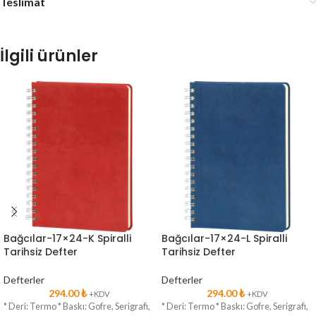
Teslimat
İlgili ürünler
Bağcılar-17×24-K Spiralli
Bağcılar-17×24-L Spiralli
Tarihsiz Defter
Tarihsiz Defter
Defterler
Defterler
294.00
₺
294.00
₺
+KDV
+KDV
* Deri: Termo * Baskı: Gofre, Serigrafi,
* Deri: Termo * Baskı: Gofre, Serigrafi,