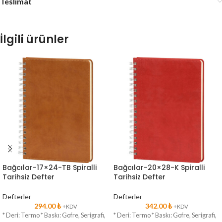
Teslimat
İlgili ürünler
Bağcılar-17×24-TB Spiralli
Bağcılar-20×28-K Spiralli
Tarihsiz Defter
Tarihsiz Defter
Defterler
Defterler
294.00
₺
342.00
₺
+KDV
+KDV
* Deri: Termo * Baskı: Gofre, Serigrafi,
* Deri: Termo * Baskı: Gofre, Serigrafi,