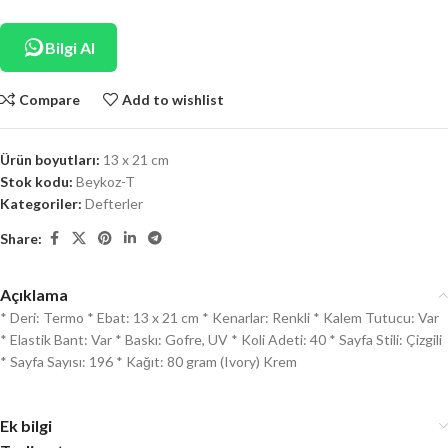
Bilgi Al
Compare
Add to wishlist
Ürün boyutları:
13 x 21 cm
Stok kodu:
Beykoz-T
Kategoriler:
Defterler
Share:
Açıklama
* Deri: Termo * Ebat: 13 x 21 cm * Kenarlar: Renkli * Kalem Tutucu: Var
* Elastik Bant: Var * Baskı: Gofre, UV * Koli Adeti: 40 * Sayfa Stili: Çizgili
* Sayfa Sayısı: 196 * Kağıt: 80 gram (Ivory) Krem
Ek bilgi