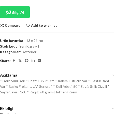
Bilgi Al
Compare
Add to wishlist
Ürün boyutları:
13 x 21 cm
Stok kodu:
YeniKızılay-T
Kategoriler:
Defterler
Share:
Açıklama
* Deri: Suni Deri * Ebat: 13 x 21 cm * Kalem Tutucu: Var * Elastik Bant:
Var * Baskı: Frekans, UV, Serigrafi * Koli Adeti: 50 * Sayfa Stili: Çizgili *
Sayfa Sayısı: 160 * Kağıt: 60 gram (Holmen) Krem
Ek bilgi