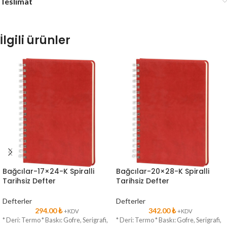
Teslimat
İlgili ürünler
Bağcılar-17×24-K Spiralli
Bağcılar-20×28-K Spiralli
Tarihsiz Defter
Tarihsiz Defter
Defterler
Defterler
294.00
₺
342.00
₺
+KDV
+KDV
* Deri: Termo * Baskı: Gofre, Serigrafi,
* Deri: Termo * Baskı: Gofre, Serigrafi,