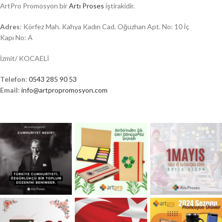
ArtPro Promosyon bir
Artı Proses
iştirakidir.
Adres
: Körfez Mah. Kahya Kadın Cad. Oğuzhan Apt. No: 10 İç
Kapı No: A
İzmit/ KOCAELİ
Telefon
:
0543 285 90 53
Email
:
info@artpropromosyon.com