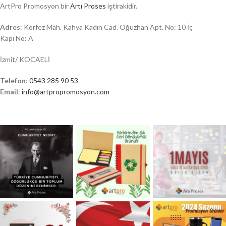
ArtPro Promosyon bir
Artı Proses
iştirakidir.
Adres
: Körfez Mah. Kahya Kadın Cad. Oğuzhan Apt. No: 10 İç
Kapı No: A
İzmit/ KOCAELİ
Telefon
:
0543 285 90 53
Email
:
info@artpropromosyon.com