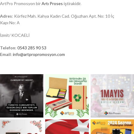
ArtPro Promosyon bir
Artı Proses
iştirakidir.
Adres
: Körfez Mah. Kahya Kadın Cad. Oğuzhan Apt. No: 10 İç
Kapı No: A
İzmit/ KOCAELİ
Telefon
:
0543 285 90 53
Email
:
info@artpropromosyon.com