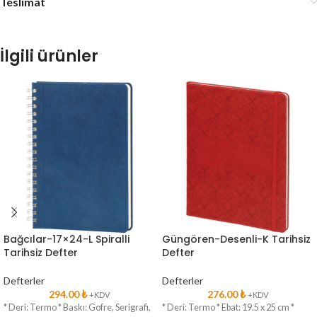
Teslimat
İlgili ürünler
Bağcılar-17×24-L Spiralli
Güngören-Desenli-K Tarihsiz
Tarihsiz Defter
Defter
Defterler
Defterler
294.00
₺
276.00
₺
+KDV
+KDV
* Deri: Termo * Baskı: Gofre, Serigrafi,
* Deri: Termo * Ebat: 19.5 x 25 cm *