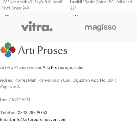
UV * Koli Adeti: 40 * Sayfa Stili: Kareli *
Lastikli * Baskı: Gofre, UV * Koli Adeti:
Sayfa Sayısı: 240
22 *
ArtPro Promosyon bir
Artı Proses
iştirakidir.
Adres
: Körfez Mah. Kahya Kadın Cad. Oğuzhan Apt. No: 10 İç
Kapı No: A
İzmit/ KOCAELİ
Telefon
:
0543 285 90 53
Email
:
info@artpropromosyon.com