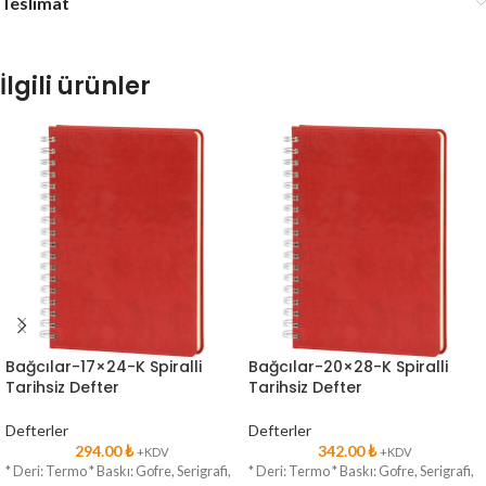
Teslimat
İlgili ürünler
Bağcılar-17×24-K Spiralli
Bağcılar-20×28-K Spiralli
Tarihsiz Defter
Tarihsiz Defter
Defterler
Defterler
294.00
₺
342.00
₺
+KDV
+KDV
* Deri: Termo * Baskı: Gofre, Serigrafi,
* Deri: Termo * Baskı: Gofre, Serigrafi,