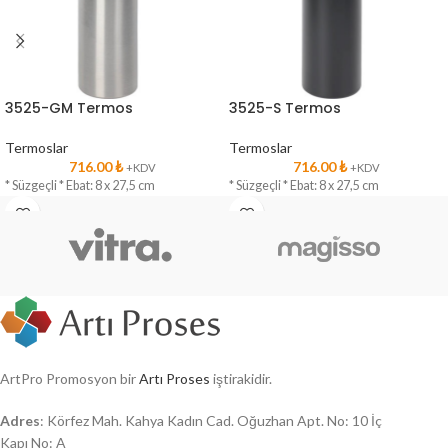
3525-GM Termos
3525-S Termos
Termoslar
Termoslar
716.00
₺
716.00
₺
+KDV
+KDV
* Süzgeçli * Ebat: 8 x 27,5 cm
* Süzgeçli * Ebat: 8 x 27,5 cm
ArtPro Promosyon bir
Artı Proses
iştirakidir.
Adres
: Körfez Mah. Kahya Kadın Cad. Oğuzhan Apt. No: 10 İç
Kapı No: A