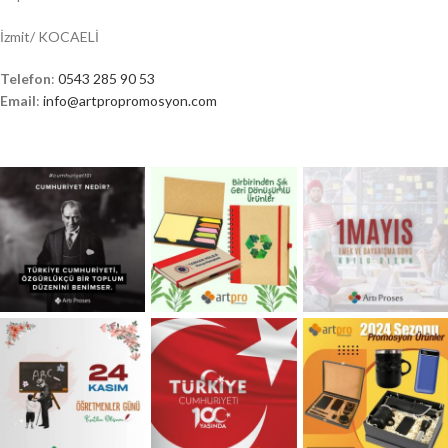
İzmit/ KOCAELİ
Telefon
:
0543 285 90 53
Email
:
info@artpropromosyon.com