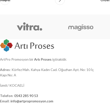
ArtPro Promosyon bir
Artı Proses
iştirakidir.
Adres
: Körfez Mah. Kahya Kadın Cad. Oğuzhan Apt. No: 10 İç
Kapı No: A
İzmit/ KOCAELİ
Telefon
:
0543 285 90 53
Email
:
info@artpropromosyon.com