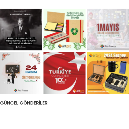
GÜNCEL GÖNDERİLER
ARTI PROSES
TARAFINDAN HAZIRLANMIŞTIR.
2022
. KALİTELİ BASKILI
PROMOSYON ÜRÜN TEDARİKÇİNİZ.