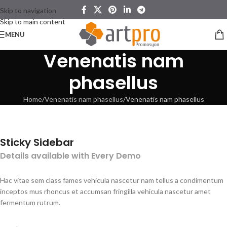
Skip to navigation
Skip to main content
MENU
Venenatis nam
phasellus
Home
Venenatis nam phasellus
Venenatis nam phasellus
Sticky Sidebar
Details available with Every Demo
Hac vitae sem class fames vehicula nascetur nam tellus a condimentum
inceptos mus rhoncus et accumsan fringilla vehicula nascetur amet
fermentum rutrum.