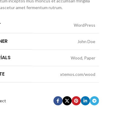
um inceptos mus rhoncus et accumsan fringilla
nascetur amet fermentum rutrum.
T
WordPress
NER
John Doe
IALS
Wood, Paper
TE
xtemos.com/wood
ect