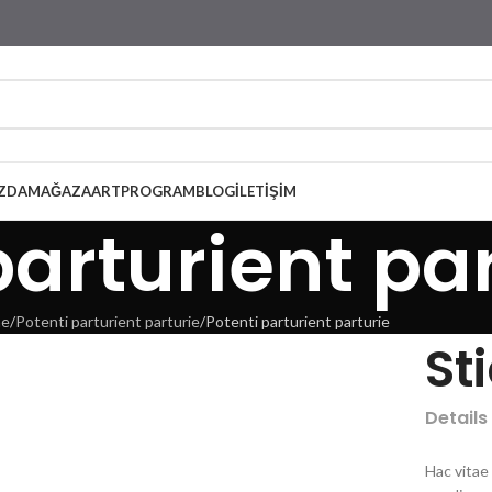
ZDA
MAĞAZA
ARTPROGRAM
BLOG
İLETIŞIM
parturient pa
e
Potenti parturient parturie
Potenti parturient parturie
St
Details
Hac vitae