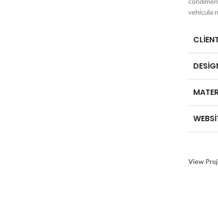
condiment
vehicula 
CLIEN
DESIG
MATER
WEBSI
View Proj