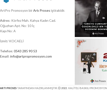
ArtPro Promosyon bir
Artı Proses
iştirakidir.
Adres
: Körfez Mah. Kahya Kadın Cad.
Oğuzhan Apt. No: 10 İç
Kapı No: A
İzmit/ KOCAELİ
Telefon
:
0543 285 90 53
Email
:
info@artpropromosyon.com
ARTI PROSES
TARAFINDAN HAZIRLANMIŞTIR.
2022
. KALİTELİ BASKILI PROMOSYO