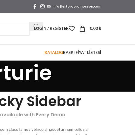
info@artpropromosyon.com
LOGIN / REGISTER
0.00
₺
KATALOG
BASKI FİYAT LİSTESİ
rturie
icky Sidebar
 available with Every Demo
 sem class fames vehicula nascetur nam tellus a