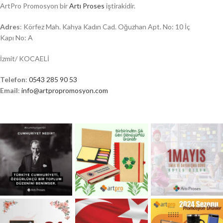
ArtPro Promosyon bir
Artı Proses
iştirakidir.
Adres
: Körfez Mah. Kahya Kadın Cad. Oğuzhan Apt. No: 10 İç
Kapı No: A
İzmit/ KOCAELİ
Telefon
:
0543 285 90 53
Email
:
info@artpropromosyon.com