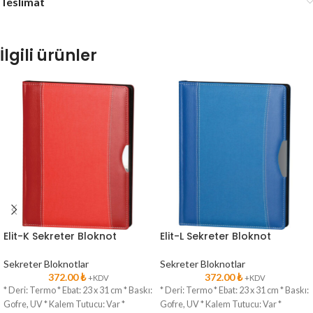
Teslimat
İlgili ürünler
Elit-K Sekreter Bloknot
Elit-L Sekreter Bloknot
Sekreter Bloknotlar
Sekreter Bloknotlar
372.00
₺
372.00
₺
+KDV
+KDV
* Deri: Termo * Ebat: 23 x 31 cm * Baskı:
* Deri: Termo * Ebat: 23 x 31 cm * Baskı:
Gofre, UV * Kalem Tutucu: Var *
Gofre, UV * Kalem Tutucu: Var *