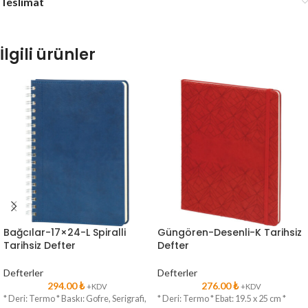
Teslimat
İlgili ürünler
Bağcılar-17×24-L Spiralli
Güngören-Desenli-K Tarihsiz
Tarihsiz Defter
Defter
Defterler
Defterler
294.00
₺
276.00
₺
+KDV
+KDV
* Deri: Termo * Baskı: Gofre, Serigrafi,
* Deri: Termo * Ebat: 19.5 x 25 cm *