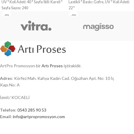
UV * Koli Adeti: 40 * Sayfa Stili: Kareli *
Lastikli * Baskı: Gofre, UV * Koli Adeti:
Sayfa Sayısı: 240
22 *
ArtPro Promosyon bir
Artı Proses
iştirakidir.
Adres
: Körfez Mah. Kahya Kadın Cad. Oğuzhan Apt. No: 10 İç
Kapı No: A
İzmit/ KOCAELİ
Telefon
:
0543 285 90 53
Email
:
info@artpropromosyon.com