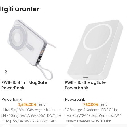
İlgili ürünler
PWB-10 4 in 1 MagSafe
PWB-110-B MagSafe
PowerBank
Powerbank
Powerbank
Powerbank
1,526.00
₺
760.00
₺
+KDV
+KDV
* Hızlı Şarj: Var * Gösterge: 4 Kademe
* Gösterge: 4 Kademe LED * Giriş:
LED * Giriş: 5V/3A 9V/2.25A 12V/1.5A
Type C 5V/2A * Çıkış: Wireless 5W *
* Çıkış: 5V/3A 9V/2.25A 12V/1.5A *
Kasa Malzemesi: ABS * Baskı: