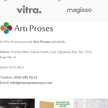
ArtPro Promosyon bir
Artı Proses
iştirakidir.
Adres
: Körfez Mah. Kahya Kadın Cad. Oğuzhan Apt. No: 10 İç
Kapı No: A
İzmit/ KOCAELİ
Telefon
:
0543 285 90 53
Email
:
info@artpropromosyon.com