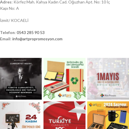
Adres
: Körfez Mah. Kahya Kadın Cad. Oğuzhan Apt. No: 10 İç
Kapı No: A
İzmit/ KOCAELİ
Telefon
:
0543 285 90 53
Email
:
info@artpropromosyon.com