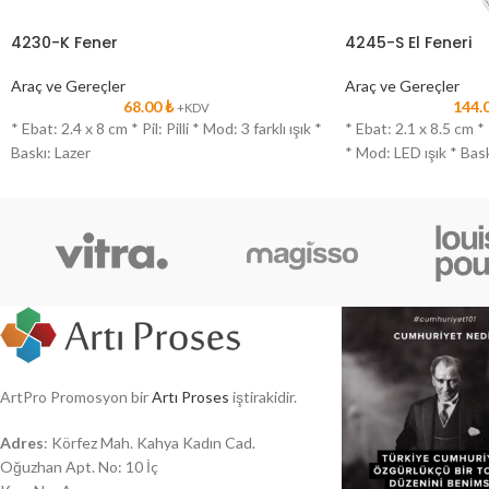
4230-K Fener
4245-S El Feneri
Araç ve Gereçler
Araç ve Gereçler
68.00
₺
144.
+KDV
* Ebat: 2.4 x 8 cm * Pil: Pilli * Mod: 3 farklı ışık *
* Ebat: 2.1 x 8.5 cm * 
Baskı: Lazer
* Mod: LED ışık * Bask
ArtPro Promosyon bir
Artı Proses
iştirakidir.
Adres
: Körfez Mah. Kahya Kadın Cad.
Oğuzhan Apt. No: 10 İç