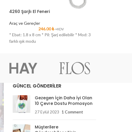
4260 Şarjlı El Feneri
4284-GM 7 Fon
Araç ve Gereçler
Araç ve Gereçler
246.00
₺
1
+KDV
* Ebat: 1.8 x 8 cm * Pil: Şarj edilebilir * Mod: 3
* 7 Fonksiyon * Ba
farklı ışık modu
GÜNCEL GÖNDERİLER
Gezegen İçin Daha İyi Olan
10 Çevre Dostu Promosyon
27 Eylül 2023
1 Comment
Müşterilere