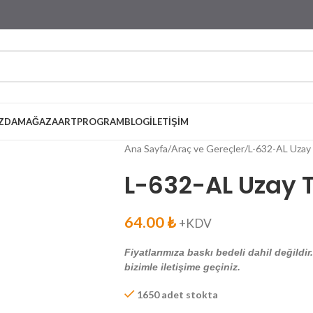
ZDA
MAĞAZA
ARTPROGRAM
BLOG
İLETIŞIM
Ana Sayfa
Araç ve Gereçler
L-632-AL Uza
L-632-AL Uzay
64.00
₺
+KDV
Fiyatlarımıza baskı bedeli dahil değildir
bizimle iletişime geçiniz.
1650 adet stokta