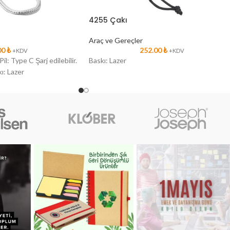
4255 Çakı
Araç ve Gereçler
00
₺
252.00
₺
+KDV
+KDV
Pil: Type C Şarj edilebilir.
Baskı: Lazer
ı: Lazer