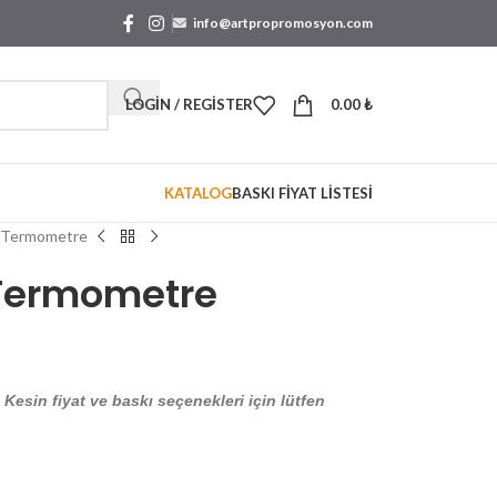
info@artpropromosyon.com
LOGIN / REGISTER
0.00
₺
KATALOG
BASKI FİYAT LİSTESİ
y Termometre
 Termometre
. Kesin fiyat ve baskı seçenekleri için lütfen