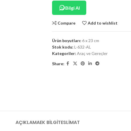
Bilgi Al
Compare
Add to wishlist
Ürün boyutları:
6 x 23 cm
Stok kodu:
L-632-AL
Kategoriler:
Araç ve Gereçler
Share:
AÇIKLAMA
EK BILGI
TESLIMAT