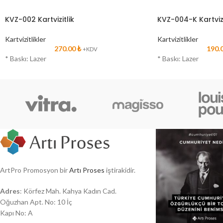
KVZ-002 Kartvizitlik
KVZ-004-K Kartvizi
Kartvizitlikler
Kartvizitlikler
270.00
₺
190.
+KDV
* Baskı: Lazer
* Baskı: Lazer
ArtPro Promosyon bir
Artı Proses
iştirakidir.
Adres
: Körfez Mah. Kahya Kadın Cad.
Oğuzhan Apt. No: 10 İç
Kapı No: A