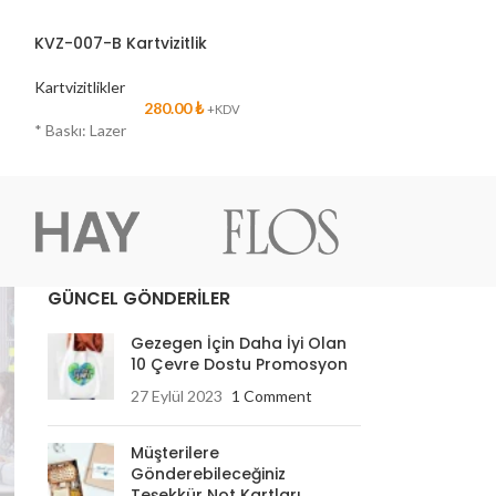
KVZ-007-B Kartvizitlik
KVZ-007-K Kartv
Kartvizitlikler
Kartvizitlikler
280.00
₺
2
+KDV
* Baskı: Lazer
* Baskı: Lazer
GÜNCEL GÖNDERİLER
Gezegen İçin Daha İyi Olan
10 Çevre Dostu Promosyon
27 Eylül 2023
1 Comment
Müşterilere
Gönderebileceğiniz
Teşekkür Not Kartları