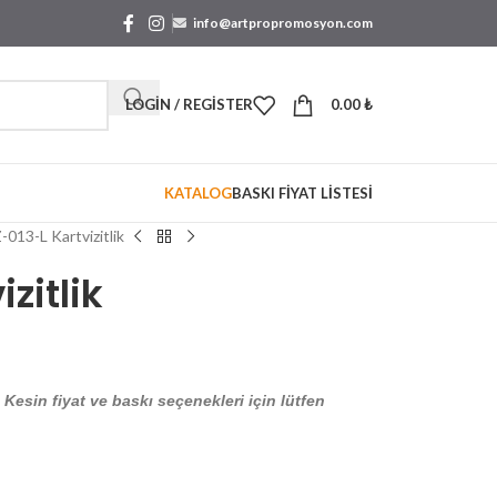
info@artpropromosyon.com
LOGIN / REGISTER
0.00
₺
KATALOG
BASKI FİYAT LİSTESİ
013-L Kartvizitlik
zitlik
. Kesin fiyat ve baskı seçenekleri için lütfen