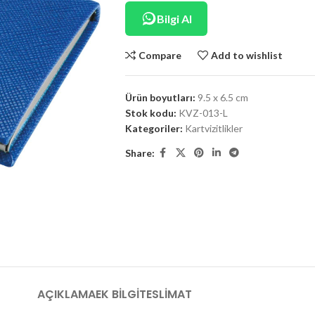
Bilgi Al
Compare
Add to wishlist
Ürün boyutları:
9.5 x 6.5 cm
Stok kodu:
KVZ-013-L
Kategoriler:
Kartvizitlikler
Share:
AÇIKLAMA
EK BILGI
TESLIMAT