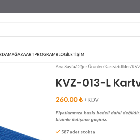
ZDA
MAĞAZA
ARTPROGRAM
BLOG
İLETIŞIM
Ana Sayfa
Diğer Ürünler
Kartvizitlikler
KVZ-
KVZ-013-L Kartvi
260.00
₺
+KDV
Fiyatlarımıza baskı bedeli dahil değildir
bizimle iletişime geçiniz.
587 adet stokta