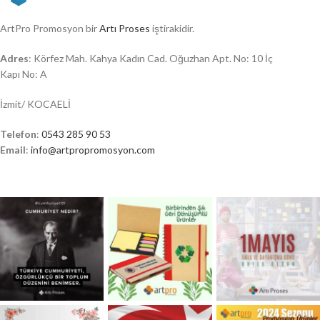
ArtPro Promosyon bir
Artı Proses
iştirakidir.
Adres
: Körfez Mah. Kahya Kadın Cad. Oğuzhan Apt. No: 10 İç
Kapı No: A
İzmit/ KOCAELİ
Telefon
:
0543 285 90 53
Email
:
info@artpropromosyon.com