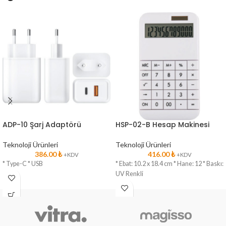
ADP-10 Şarj Adaptörü
HSP-02-B Hesap Makinesi
Teknoloji Ürünleri
Teknoloji Ürünleri
386.00
₺
416.00
₺
+KDV
+KDV
* Type-C * USB
* Ebat: 10.2 x 18.4 cm * Hane: 12 * Baskı:
UV Renkli