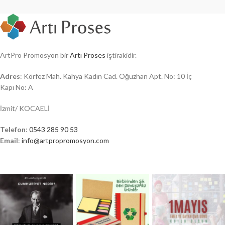
ArtPro Promosyon bir
Artı Proses
iştirakidir.
Adres
: Körfez Mah. Kahya Kadın Cad. Oğuzhan Apt. No: 10 İç
Kapı No: A
İzmit/ KOCAELİ
Telefon
:
0543 285 90 53
Email
:
info@artpropromosyon.com