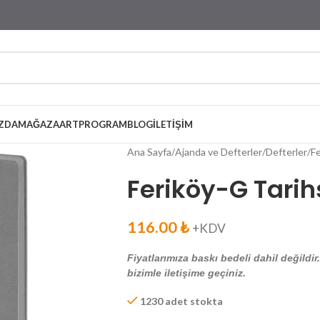
ZDA
MAĞAZA
ARTPROGRAM
BLOG
İLETIŞIM
Ana Sayfa
Ajanda ve Defterler
Defterler
Fe
Feriköy-G Tarihs
116.00
₺
+KDV
Fiyatlarımıza baskı bedeli dahil değildir
bizimle iletişime geçiniz.
1230 adet stokta