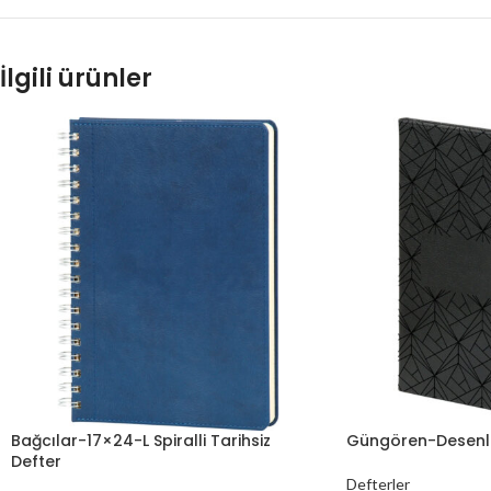
İlgili ürünler
Bağcılar-17×24-L Spiralli Tarihsiz
Güngören-Desenli-
Defter
Defterler