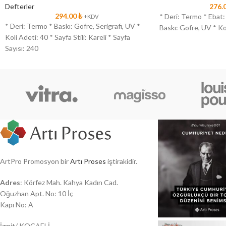
Defterler
276.
294.00
₺
* Deri: Termo * Ebat: 
+KDV
* Deri: Termo * Baskı: Gofre, Serigrafi, UV *
Baskı: Gofre, UV * Ko
Koli Adeti: 40 * Sayfa Stili: Kareli * Sayfa
Sayısı: 240
ArtPro Promosyon bir
Artı Proses
iştirakidir.
Adres
: Körfez Mah. Kahya Kadın Cad.
Oğuzhan Apt. No: 10 İç
Kapı No: A
İzmit/ KOCAELİ