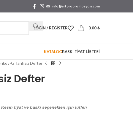
info@artpropromosyon.com
LOGIN / REGISTER
0.00
₺
KATALOG
BASKI FİYAT LİSTESİ
riköy-G Tarihsiz Defter
iz Defter
. Kesin fiyat ve baskı seçenekleri için lütfen