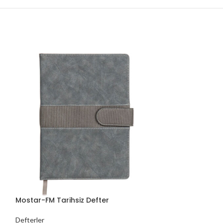
Mostar-FM Tarihsiz Defter
Mostar-K Tarihs
Defterler
Defterler