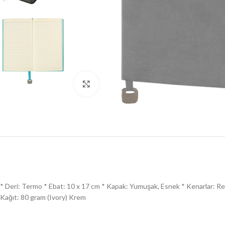
Click to enlarge
* Deri: Termo * Ebat: 10 x 17 cm * Kapak: Yumuşak, Esnek * Kenarlar: Renkli
Kağıt: 80 gram (Ivory) Krem