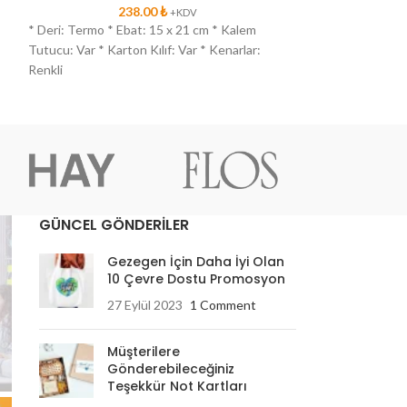
238.00
₺
2
+KDV
*
* Deri: Termo * Ebat: 15 x 21 cm * Kalem
* Deri: Termo * E
Tutucu: Var * Karton Kılıf: Var * Kenarlar:
Tutucu: Var * Kart
Renkli
Renkli
GÜNCEL GÖNDERİLER
Gezegen İçin Daha İyi Olan
10 Çevre Dostu Promosyon
27 Eylül 2023
1 Comment
Müşterilere
Gönderebileceğiniz
Teşekkür Not Kartları