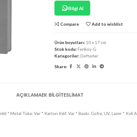
Bilgi Al
Compare
Add to wishlist
Ürün boyutları:
10 x 17 cm
Stok kodu:
Feriköy-G
Kategoriler:
Defterler
Share:
AÇIKLAMA
EK BILGI
TESLIMAT
 * Metal Toka: Var * Karton Kılıf: Var * Baskı: Gofre, UV, Lazer * Koli Adet