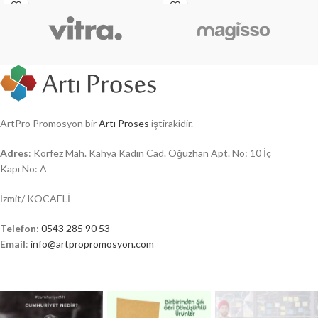
ArtPro Promosyon bir
Artı Proses
iştirakidir.
Adres
: Körfez Mah. Kahya Kadın Cad. Oğuzhan Apt. No: 10 İç
Kapı No: A
İzmit/ KOCAELİ
Telefon
:
0543 285 90 53
Email
:
info@artpropromosyon.com