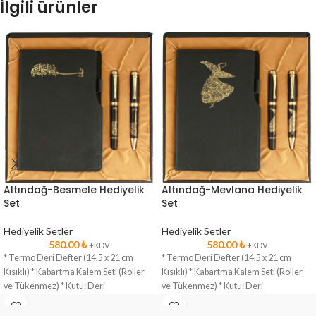
İlgili ürünler
Altındağ-Besmele Hediyelik
Altındağ-Mevlana Hediyelik
Set
Set
Hediyelik Setler
Hediyelik Setler
580.00
₺
580.00
₺
+KDV
+KDV
* Termo Deri Defter (14,5 x 21 cm
* Termo Deri Defter (14,5 x 21 cm
Kısıklı) * Kabartma Kalem Seti (Roller
Kısıklı) * Kabartma Kalem Seti (Roller
ve Tükenmez) * Kutu: Deri
ve Tükenmez) * Kutu: Deri