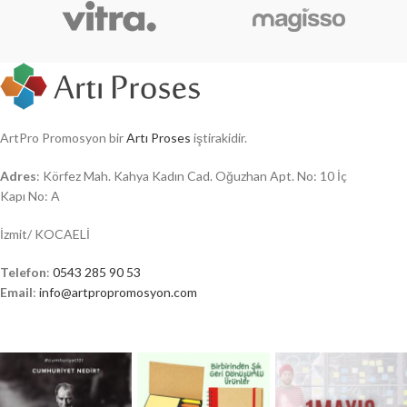
ArtPro Promosyon bir
Artı Proses
iştirakidir.
Adres
: Körfez Mah. Kahya Kadın Cad. Oğuzhan Apt. No: 10 İç
Kapı No: A
İzmit/ KOCAELİ
Telefon
:
0543 285 90 53
Email
:
info@artpropromosyon.com