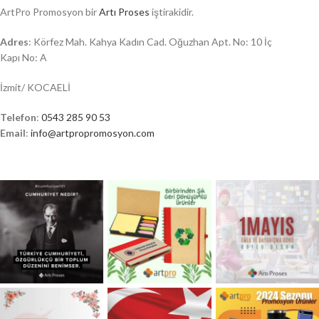
ArtPro Promosyon bir
Artı Proses
iştirakidir.
Adres
: Körfez Mah. Kahya Kadın Cad. Oğuzhan Apt. No: 10 İç
Kapı No: A
İzmit/ KOCAELİ
Telefon
:
0543 285 90 53
Email
:
info@artpropromosyon.com