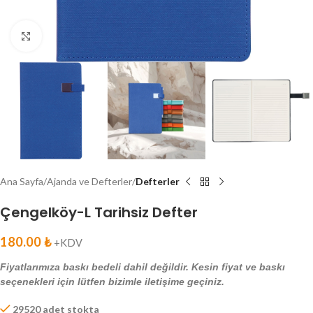
Click to enlarge
Ana Sayfa
Ajanda ve Defterler
Defterler
Çengelköy-L Tarihsiz Defter
180.00
₺
+KDV
Fiyatlarımıza baskı bedeli dahil değildir. Kesin fiyat ve baskı
seçenekleri için lütfen bizimle iletişime geçiniz.
29520 adet stokta