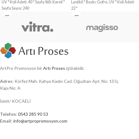
UV * Koli Adeti: 40 * Sayfa Stili: Kareli *
Lastikli * Baskı: Gofre, UV * Koli Adeti:
Sayfa Sayısı: 240
22 *
ArtPro Promosyon bir
Artı Proses
iştirakidir.
Adres
: Körfez Mah. Kahya Kadın Cad. Oğuzhan Apt. No: 10 İç
Kapı No: A
İzmit/ KOCAELİ
Telefon
:
0543 285 90 53
Email
:
info@artpropromosyon.com