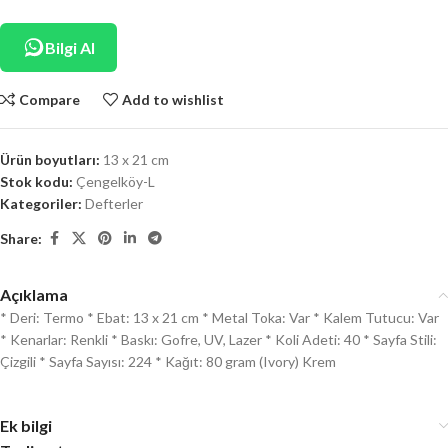
Bilgi Al
Compare
Add to wishlist
Ürün boyutları:
13 x 21 cm
Stok kodu:
Çengelköy-L
Kategoriler:
Defterler
Share:
Açıklama
* Deri: Termo * Ebat: 13 x 21 cm * Metal Toka: Var * Kalem Tutucu: Var
* Kenarlar: Renkli * Baskı: Gofre, UV, Lazer * Koli Adeti: 40 * Sayfa Stili:
Çizgili * Sayfa Sayısı: 224 * Kağıt: 80 gram (Ivory) Krem
Ek bilgi