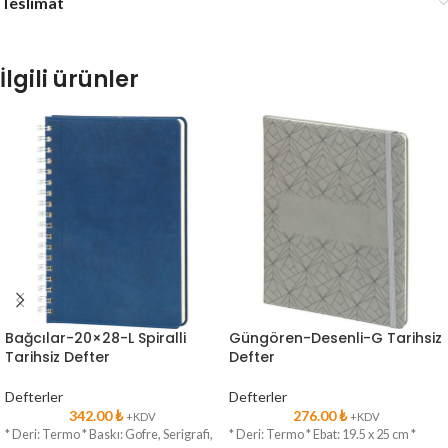
Teslimat
İlgili ürünler
Bağcılar-20×28-L Spiralli
Güngören-Desenli-G Tarihsiz
Tarihsiz Defter
Defter
Defterler
Defterler
342.00
₺
276.00
₺
+KDV
+KDV
* Deri: Termo * Baskı: Gofre, Serigrafi,
* Deri: Termo * Ebat: 19.5 x 25 cm *