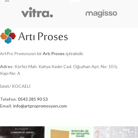
ArtPro Promosyon bir
Artı Proses
iştirakidir.
Adres
: Körfez Mah. Kahya Kadın Cad. Oğuzhan Apt. No: 10 İç
Kapı No: A
İzmit/ KOCAELİ
Telefon
:
0543 285 90 53
Email
:
info@artpropromosyon.com