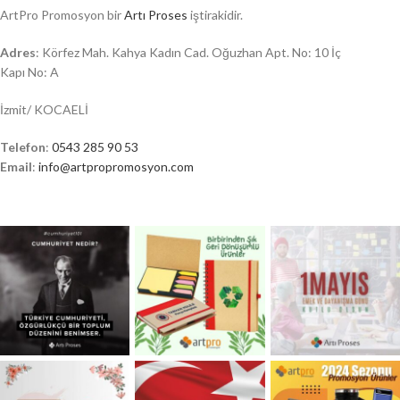
ArtPro Promosyon bir
Artı Proses
iştirakidir.
Adres
: Körfez Mah. Kahya Kadın Cad. Oğuzhan Apt. No: 10 İç
Kapı No: A
İzmit/ KOCAELİ
Telefon
:
0543 285 90 53
Email
:
info@artpropromosyon.com