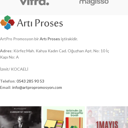
ArtPro Promosyon bir
Artı Proses
iştirakidir.
Adres
: Körfez Mah. Kahya Kadın Cad. Oğuzhan Apt. No: 10 İç
Kapı No: A
İzmit/ KOCAELİ
Telefon
:
0543 285 90 53
Email
:
info@artpropromosyon.com