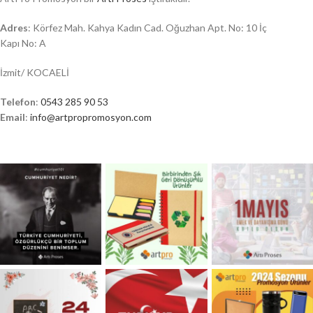
Adres
: Körfez Mah. Kahya Kadın Cad. Oğuzhan Apt. No: 10 İç
Kapı No: A
İzmit/ KOCAELİ
Telefon
:
0543 285 90 53
Email
:
info@artpropromosyon.com