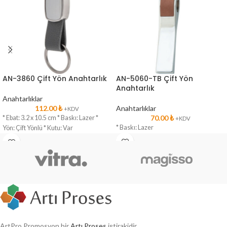
AN-3860 Çift Yön Anahtarlık
AN-5060-TB Çift Yön
Anahtarlık
Anahtarlıklar
112.00
₺
Anahtarlıklar
+KDV
70.00
₺
* Ebat: 3.2 x 10.5 cm * Baskı: Lazer *
+KDV
* Baskı: Lazer
Yön: Çift Yönlü * Kutu: Var
ArtPro Promosyon bir
Artı Proses
iştirakidir.