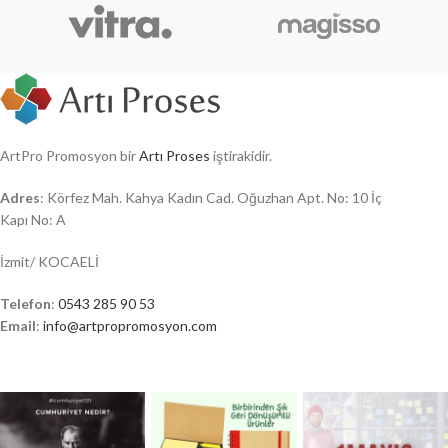
ArtPro Promosyon bir
Artı Proses
iştirakidir.
Adres
: Körfez Mah. Kahya Kadın Cad. Oğuzhan Apt. No: 10 İç
Kapı No: A
İzmit/ KOCAELİ
Telefon
:
0543 285 90 53
Email
:
info@artpropromosyon.com