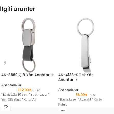
İlgili ürünler
AN-3860 Çift Yön Anahtarlık
AN-4183-K Tek Yön
Anahtarlık
Anahtarlıklar
112.00
₺
Anahtarlıklar
+KDV
58.00
₺
* Ebat: 3.2 x 10.5 cm * Baskı: Lazer *
+KDV
* Baskı: Lazer * Açacaklı * Karton
Yön: Çift Yönlü * Kutu: Var
Kutulu