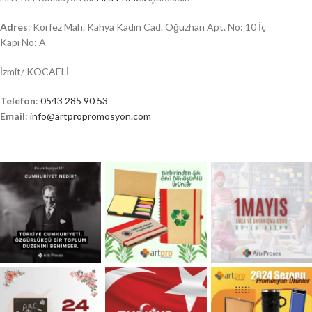
Adres
: Körfez Mah. Kahya Kadın Cad. Oğuzhan Apt. No: 10 İç
Kapı No: A
İzmit/ KOCAELİ
Telefon
:
0543 285 90 53
Email
:
info@artpropromosyon.com