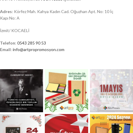
Adres
: Körfez Mah. Kahya Kadın Cad. Oğuzhan Apt. No: 10 İç
Kapı No: A
İzmit/ KOCAELİ
Telefon
:
0543 285 90 53
Email
:
info@artpropromosyon.com