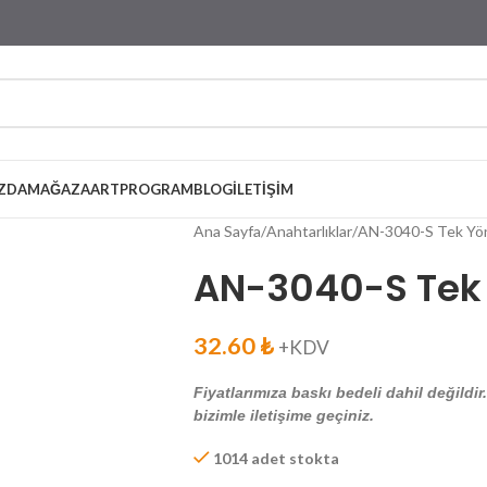
ZDA
MAĞAZA
ARTPROGRAM
BLOG
İLETIŞIM
Ana Sayfa
Anahtarlıklar
AN-3040-S Tek Yön
AN-3040-S Tek 
32.60
₺
+KDV
Fiyatlarımıza baskı bedeli dahil değildir
bizimle iletişime geçiniz.
1014 adet stokta