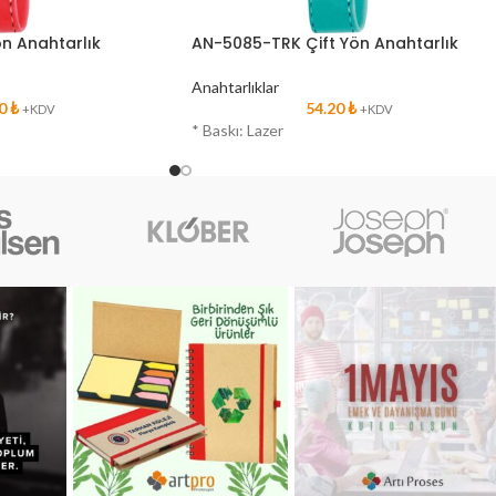
n Anahtarlık
AN-5085-TRK Çift Yön Anahtarlık
Anahtarlıklar
20
₺
54.20
₺
+KDV
+KDV
* Baskı: Lazer