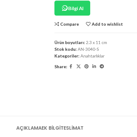
Bilgi Al
Compare
Add to wishlist
Ürün boyutları:
2.3 x 11 cm
Stok kodu:
AN-3040-S
Kategoriler:
Anahtarlıklar
Share:
AÇIKLAMA
EK BILGI
TESLIMAT