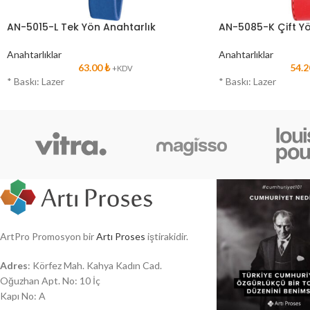
AN-5015-L Tek Yön Anahtarlık
AN-5085-K Çift Yö
Anahtarlıklar
Anahtarlıklar
63.00
₺
54.
+KDV
* Baskı: Lazer
* Baskı: Lazer
ArtPro Promosyon bir
Artı Proses
iştirakidir.
Adres
: Körfez Mah. Kahya Kadın Cad.
Oğuzhan Apt. No: 10 İç
Kapı No: A