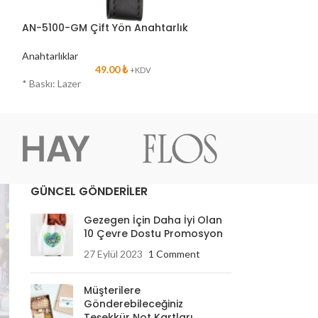
AN-5100-GM Çift Yön Anahtarlık
AN-5100-TRK Çi
Anahtarlıklar
Anahtarlıklar
49.00
₺
4
+KDV
* Baskı: Lazer
* Baskı: Lazer
GÜNCEL GÖNDERİLER
Gezegen İçin Daha İyi Olan
10 Çevre Dostu Promosyon
27 Eylül 2023
1 Comment
Müşterilere
Gönderebileceğiniz
Teşekkür Not Kartları