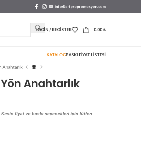
info@artpropromosyon.com
LOGIN / REGISTER
0.00
₺
KATALOG
BASKI FİYAT LİSTESİ
 Anahtarlık
Yön Anahtarlık
. Kesin fiyat ve baskı seçenekleri için lütfen