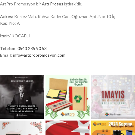
ArtPro Promosyon bir
Artı Proses
iştirakidir.
Adres
: Körfez Mah. Kahya Kadın Cad. Oğuzhan Apt. No: 10 İç
Kapı No: A
İzmit/ KOCAELİ
Telefon
:
0543 285 90 53
Email
:
info@artpropromosyon.com