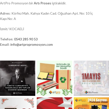
ArtPro Promosyon bir
Artı Proses
iştirakidir.
Adres
: Körfez Mah. Kahya Kadın Cad. Oğuzhan Apt. No: 10 İç
Kapı No: A
İzmit/ KOCAELİ
Telefon
:
0543 285 90 53
Email
:
info@artpropromosyon.com