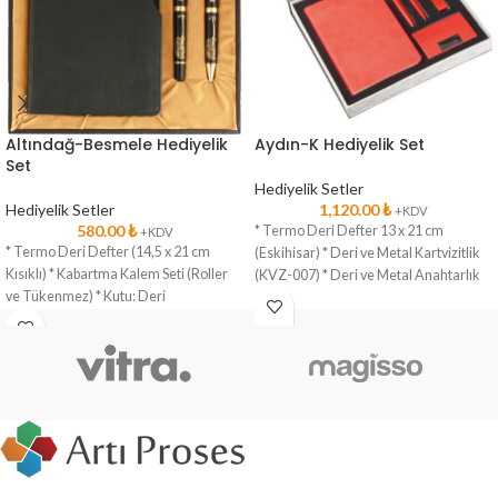
Altındağ-Besmele Hediyelik
Aydın-K Hediyelik Set
Set
Hediyelik Setler
Hediyelik Setler
1,120.00
₺
+KDV
580.00
₺
* Termo Deri Defter 13 x 21 cm
+KDV
* Termo Deri Defter (14,5 x 21 cm
(Eskihisar) * Deri ve Metal Kartvizitlik
Kısıklı) * Kabartma Kalem Seti (Roller
(KVZ-007) * Deri ve Metal Anahtarlık
ve Tükenmez) * Kutu: Deri