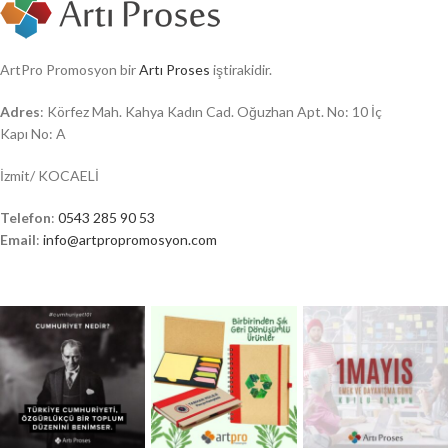
ArtPro Promosyon bir
Artı Proses
iştirakidir.
Adres
: Körfez Mah. Kahya Kadın Cad. Oğuzhan Apt. No: 10 İç
Kapı No: A
İzmit/ KOCAELİ
Telefon
:
0543 285 90 53
Email
:
info@artpropromosyon.com