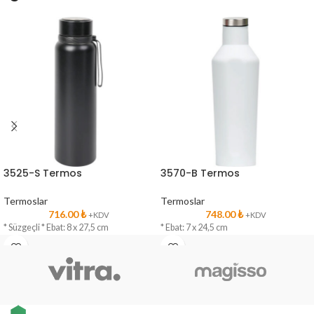
3525-S Termos
3570-B Termos
Termoslar
Termoslar
716.00
₺
748.00
₺
+KDV
+KDV
* Süzgeçli * Ebat: 8 x 27,5 cm
* Ebat: 7 x 24,5 cm