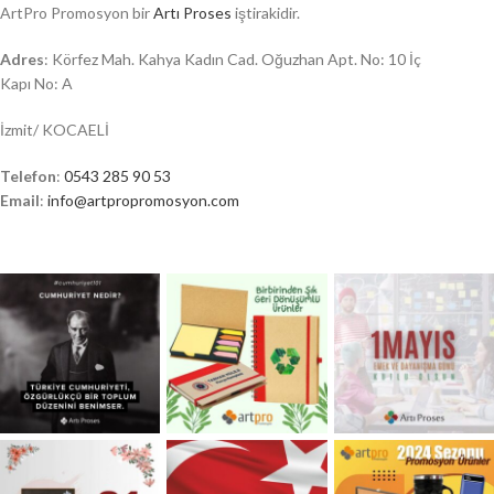
ArtPro Promosyon bir
Artı Proses
iştirakidir.
Adres
: Körfez Mah. Kahya Kadın Cad. Oğuzhan Apt. No: 10 İç
Kapı No: A
İzmit/ KOCAELİ
Telefon
:
0543 285 90 53
Email
:
info@artpropromosyon.com